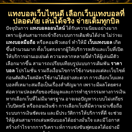
แทงบอลเว็บไหนดี เลือกเว็บแทงบอลที่
ปลอดภัย เล่นได้จริง จ่ายเต็มทุกบิล
ปัจจุบันการ
แทงบอลออนไลน์
ได้รับความนิยมอย่างมาก
เพราะผู้เล่นสามารถเข้าถึงระบบการเดิมพันได้ง่าย ไม่ว่าจะ
เเทงบอลมือถือ
หรือคอมพิวเตอร์ ทำให้มี
เว็บแทงบอล
เกิด
ขึ้นจำนวนมาก ทั้งเว็บตรงจากผู้ให้บริการหลักและเว็บที่เปิด
ให้บริการผ่านเอเย่นต์ ความหลากหลายนี้ทำให้ผู้เล่นมีตัว
เลือกมากขึ้น สามารถเปรียบเทียบรูปแบบการเดิมพัน
ราคา
บอล
โปรโมชั่น รวมถึงเงื่อนไขการใช้งานของแต่ละเว็บไซต์
ก่อนตัดสินใจสมัครใช้งานได้อย่างสะดวก การเลือกเว็บแทง
บอลที่เหมาะสมถือเป็นเรื่องสำคัญมาก เพราะมีผลโดยตรง
ต่อความปลอดภัยของข้อมูลและการทำธุรกรรมทางการเงิน
หากเลือกเว็บที่ไม่มีมาตรฐาน อาจเจอปัญหาระบบไม่เสถียร
เว็บปิดหนี หรือถอนเงินช้า การเลือกเว็บที่มีความน่าเชื่อถือ
ระบบการเงินชัดเจน และมีประวัติการให้บริการที่ดี จะช่วย
ให้ผู้เล่นสามารถเล่นพนันบอลได้อย่างมั่นใจ และมีโอกาส
สร้างกำไรจากการวิเคราะห์การแข่งขันฟุตบอลได้อย่างมี