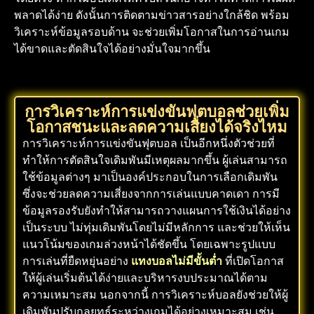
พลาดได้ง่าย ดังนั้นการติดตามข่าวสารอย่างใกล้ชิด พร้อม
วิเคราะห์ข้อมูลรอบด้าน จะช่วยเพิ่มโอกาสในการอ่านเกม
ได้ขาดและตัดสินใจได้อย่างมั่นใจมากขึ้น
การวิเคราะห์การแข่งขันฟุตบอลช่วยเพิ่ม
โอกาสชนะและลดความเสี่ยงได้จริงไหม
การวิเคราะห์การแข่งขันฟุตบอล เป็นอีกหนึ่งตัวช่วยที่
ทำให้การตัดสินใจเดิมพันมีเหตุผลมากขึ้น ผู้เล่นสามารถ
ใช้ข้อมูลต่างๆ มาเป็นองค์ประกอบในการเลือกเดิมพัน
ซึ่งจะช่วยลดความเสี่ยงจากการเล่นแบบคาดเดา การมี
ข้อมูลรองรับยังทำให้สามารถวางแผนการใช้เงินได้อย่าง
เป็นระบบ ไม่ทุ่มเดิมพันโดยไม่มีหลักการ และช่วยให้เห็น
แนวโน้มของเกมล่วงหน้าได้ชัดขึ้น โดยเฉพาะรูปแบบ
การเล่นที่ยืดหยุ่นอย่าง
แทงบอลไม่มีขั้นต่ำ
ที่เปิดโอกาส
ให้ผู้เล่นเริ่มต้นได้ง่ายและบริหารงบประมาณได้ตาม
ความเหมาะสม นอกจากนี้ การวิเคราะห์บอลยังช่วยให้ผู้
เดิมพันปรับกลยุทธ์ระหว่างเกมได้อย่างเหมาะสม เช่น