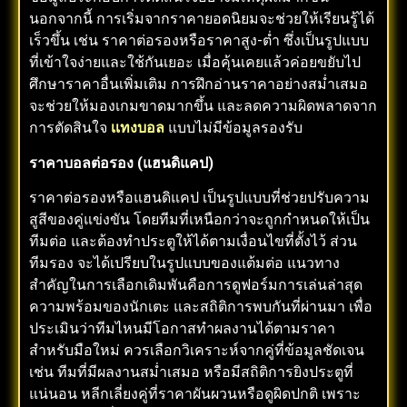
นอกจากนี้ การเริ่มจากราคายอดนิยมจะช่วยให้เรียนรู้ได้
เร็วขึ้น เช่น ราคาต่อรองหรือราคาสูง-ต่ำ ซึ่งเป็นรูปแบบ
ที่เข้าใจง่ายและใช้กันเยอะ เมื่อคุ้นเคยแล้วค่อยขยับไป
ศึกษาราคาอื่นเพิ่มเติม การฝึกอ่านราคาอย่างสม่ำเสมอ
จะช่วยให้มองเกมขาดมากขึ้น และลดความผิดพลาดจาก
การตัดสินใจ
เเทงบอล
แบบไม่มีข้อมูลรองรับ
ราคาบอลต่อรอง (แฮนดิแคป)
ราคาต่อรองหรือแฮนดิแคป เป็นรูปแบบที่ช่วยปรับความ
สูสีของคู่แข่งขัน โดยทีมที่เหนือกว่าจะถูกกำหนดให้เป็น
ทีมต่อ และต้องทำประตูให้ได้ตามเงื่อนไขที่ตั้งไว้ ส่วน
ทีมรอง จะได้เปรียบในรูปแบบของแต้มต่อ แนวทาง
สำคัญในการเลือกเดิมพันคือการดูฟอร์มการเล่นล่าสุด
ความพร้อมของนักเตะ และสถิติการพบกันที่ผ่านมา เพื่อ
ประเมินว่าทีมไหนมีโอกาสทำผลงานได้ตามราคา
สำหรับมือใหม่ ควรเลือกวิเคราะห์จากคู่ที่ข้อมูลชัดเจน
เช่น ทีมที่มีผลงานสม่ำเสมอ หรือมีสถิติการยิงประตูที่
แน่นอน หลีกเลี่ยงคู่ที่ราคาผันผวนหรือดูผิดปกติ เพราะ