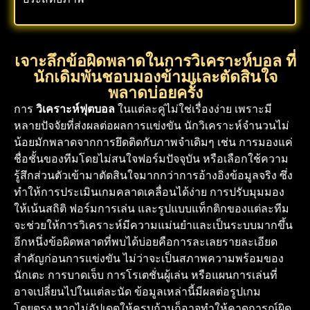
เจาะลึกข้อผิดพลาดในการวิเคราะห์บอล ที่
นักเดิมพันชอบมองข้ามและตัดสินใจ
พลาดบ่อยครั้ง
การ
วิเคราะห์ฟุตบอล
ในแต่ละคู่ไม่ใช่เรื่องง่าย เพราะมี
หลายปัจจัยที่ส่งผลต่อผลการแข่งขัน นักวิเคราะห์จำนวนไม่
น้อยมักพลาดจากการยึดติดกับภาพจำเดิมๆ เช่น การมองแค่
ชื่อชั้นของทีมโดยไม่สนใจฟอร์มปัจจุบัน หรือเลือกใช้ความ
รู้สึกส่วนตัวเข้ามาตัดสินใจมากกว่าการอ้างอิงข้อมูลจริง ซึ่ง
ทำให้การประเมินเกมคลาดเคลื่อนได้ง่าย การปรับมุมมอง
ให้เน้นสถิติ ฟอร์มการเล่น และรูปแบบแท็กติกของแต่ละทีม
จะช่วยให้การวิเคราะห์มีความแม่นยำและเป็นระบบมากขึ้น
อีกหนึ่งข้อผิดพลาดที่พบได้บ่อยคือการละเลยรายละเอียด
สำคัญก่อนการแข่งขัน ไม่ว่าจะเป็นสภาพความพร้อมของ
นักเตะ การบาดเจ็บ การโรเตชั่นผู้เล่น หรือแผนการเล่นที่
อาจเปลี่ยนไปในแต่ละนัด ข้อมูลเหล่านี้มีผลต่อรูปเกม
โดยตรง หากไม่อัปเดตให้ครบถ้วนก็อาจทำให้คาดการณ์ผิด