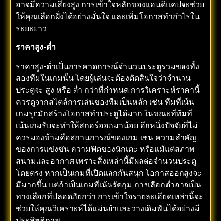
อาจมีความเสี่ยงสูง การเข้าใจหลักของแฮนดิแคปจะช่วย
ให้คุณเลือกฝั่งได้อย่างมั่นใจ และเพิ่มโอกาสทำกำไรใน
ระยะยาว
ราคาสูง-ต่ำ
ราคาสูง-ต่ำเป็นการคาดการณ์จำนวนประตูรวมของทั้ง
สองทีมในเกมนั้น โดยผู้เล่นจะต้องตัดสินใจว่าจำนวน
ประตูจะ สูง หรือ ต่ำ กว่าที่กำหนด การวิเคราะห์ราคานี้
ควรดูจากสไตล์การเล่นของทีมเป็นหลัก เช่น ทีมที่เน้น
เกมรุกมักสร้างโอกาสทำประตูได้มาก ในขณะที่ทีมที่
เน้นเกมรับจะทำให้สกอร์ออกมาน้อย อีกหนึ่งปัจจัยที่ไม่
ควรมองข้ามคือสถานการณ์ของเกม เช่น ความสำคัญ
ของการแข่งขัน ความฟิตของนักเตะ หรือแม้แต่สภาพ
สนามและอากาศ เพราะสิ่งเหล่านี้มีผลต่อจำนวนประตู
โดยตรง หากเป็นเกมที่เปิดแลกกันสนุก โอกาสออกสูงจะ
มีมากขึ้น แต่ถ้าเป็นเกมที่เน้นรัดกุม การเลือกต่ำอาจเป็น
ทางเลือกที่ปลอดภัยกว่า การเข้าใจรายละเอียดเหล่านี้จะ
ช่วยให้คุณวิเคราะห์ได้แม่นยำและวางเดิมพันได้อย่างมี
ประสิทธิภาพ