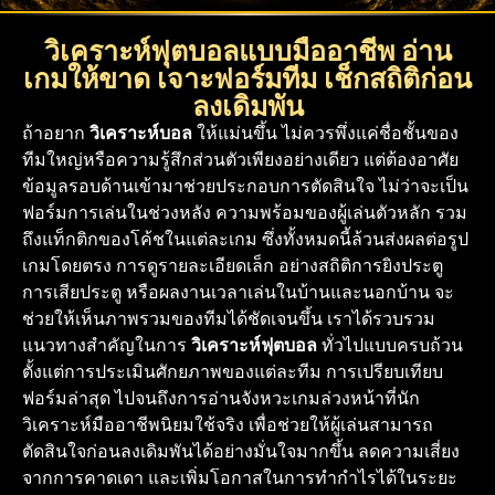
วิเคราะห์ฟุตบอลแบบมืออาชีพ อ่าน
เกมให้ขาด เจาะฟอร์มทีม เช็กสถิติก่อน
ลงเดิมพัน
ถ้าอยาก
วิเคราะห์บอล
ให้แม่นขึ้น ไม่ควรพึ่งแค่ชื่อชั้นของ
ทีมใหญ่หรือความรู้สึกส่วนตัวเพียงอย่างเดียว แต่ต้องอาศัย
ข้อมูลรอบด้านเข้ามาช่วยประกอบการตัดสินใจ ไม่ว่าจะเป็น
ฟอร์มการเล่นในช่วงหลัง ความพร้อมของผู้เล่นตัวหลัก รวม
ถึงแท็กติกของโค้ชในแต่ละเกม ซึ่งทั้งหมดนี้ล้วนส่งผลต่อรูป
เกมโดยตรง การดูรายละเอียดเล็ก อย่างสถิติการยิงประตู
การเสียประตู หรือผลงานเวลาเล่นในบ้านและนอกบ้าน จะ
ช่วยให้เห็นภาพรวมของทีมได้ชัดเจนขึ้น เราได้รวบรวม
แนวทางสำคัญในการ
วิเคราะห์ฟุตบอล
ทั่วไปแบบครบถ้วน
ตั้งแต่การประเมินศักยภาพของแต่ละทีม การเปรียบเทียบ
ฟอร์มล่าสุด ไปจนถึงการอ่านจังหวะเกมล่วงหน้าที่นัก
วิเคราะห์มืออาชีพนิยมใช้จริง เพื่อช่วยให้ผู้เล่นสามารถ
ตัดสินใจก่อนลงเดิมพันได้อย่างมั่นใจมากขึ้น ลดความเสี่ยง
จากการคาดเดา และเพิ่มโอกาสในการทำกำไรได้ในระยะ